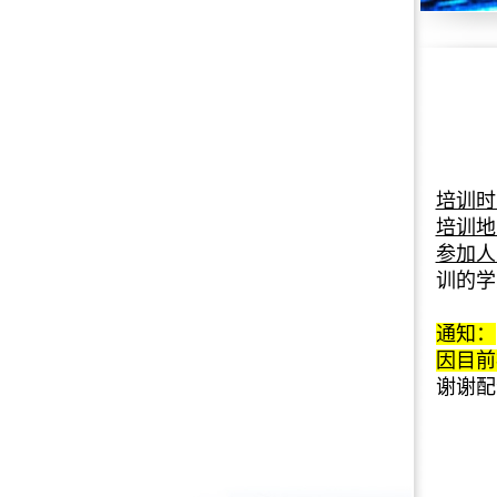
培训
时
培训地
参加人
训的学
通知：
因目前
谢谢配