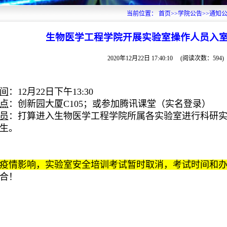
当前位置：
首页
>>
学院公告
>>
通知
生物医学工程学院开展实验室操作人员入
2020年12月22日 17:40:10
(阅读次数：
594
)
间
：
12
月
22
日下午
13:30
点
：创新园大厦
C105
；或参加腾讯课堂（实名登录）
员
：打算进入生物医学工程学院所属各实验室进行科研
生。
疫情影响，实验室安全培训考试暂时取消，考试时间和
合！