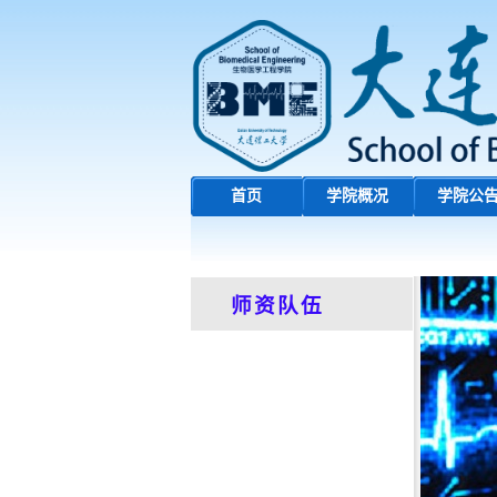
首页
学院概况
学院公
师资队伍