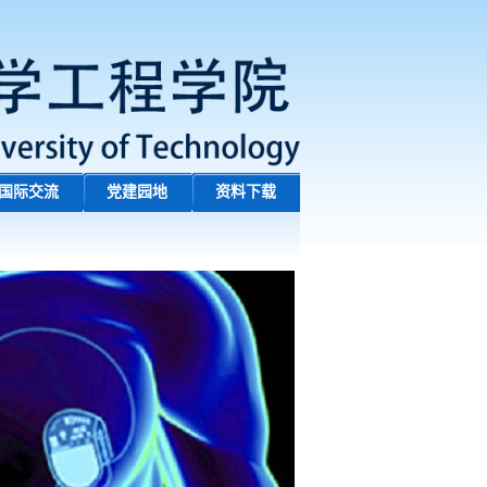
国际交流
党建园地
资料下载