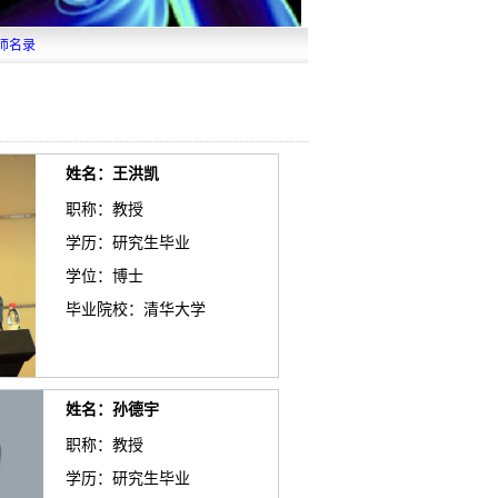
师名录
姓名：王洪凯
职称：教授
学历：研究生毕业
学位：博士
毕业院校：清华大学
姓名：孙德宇
职称：教授
学历：研究生毕业